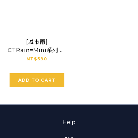
[城市雨]
CTRain=Mini系列 格
紋鋁製超輕五折8K黑
NT$590
膠晴雨傘 攜帶便利
ADD TO CART
Help