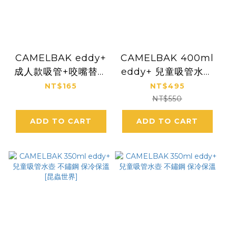
CAMELBAK eddy+
CAMELBAK 400ml
成人款吸管+咬嘴替換
eddy+ 兒童吸管水壺
單入組 (600ml以上
符合歐美安全標準 [歡
NT$165
NT$495
適用)
樂獨角獸]
NT$550
ADD TO CART
ADD TO CART