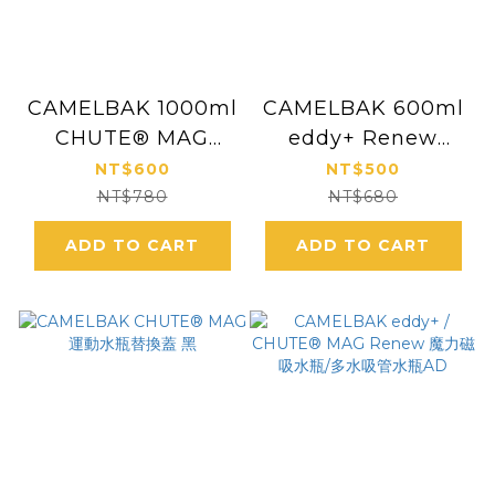
CAMELBAK 1000ml
CAMELBAK 600ml
CHUTE® MAG
eddy+ Renew
Renew Tritan 魔力
Tritan 專利多水吸管
NT$600
NT$500
磁吸水瓶
水瓶
NT$780
NT$680
ADD TO CART
ADD TO CART