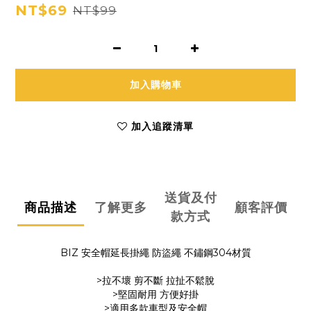
NT$69
NT$99
加入購物車
加入追蹤清單
送貨及付
商品描述
了解更多
顧客評價
款方式
BIZ 安全帽延長掛繩 防盜繩 不鏽鋼304材質
>拉不壞 剪不斷 拉扯不鬆脫
>堅固耐用 方便好掛
>適用多款車型及安全帽