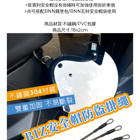
>當遇到安全帽沒有掛繩時可加強使用掛於車側
>亦可搭配BNN圓堡包/BNN瓦特安全帽袋使用
商品材質:不鏽鋼/PVC包膠
商品尺寸:18x2cm