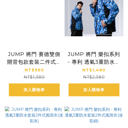
JUMP 將門 賽德雙側
JUMP 將門 樂扣系列
開背包款套裝二件式風
- 專利 透氣3重防水套
雨衣
裝2件式風雨衣(迷彩
NT$960
NT$1,480
藍)
NT$1,380
NT$2,380
加入購物車
加入購物車