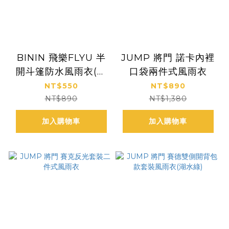
BININ 飛樂FLYU 半
JUMP 將門 諾卡內裡
開斗篷防水風雨衣(可
口袋兩件式風雨衣
搭配雨褲) 通勤逛街 登
NT$550
NT$890
山健行
NT$890
NT$1,380
加入購物車
加入購物車