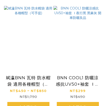
斌瀛BNN 瓦特 防水帽
BNN COOL1 防曬涼
袋 適用各種帽型（可
感抗UV50+袖套 Ｉ夜
手提)
行黑 黑麻灰 開車防曬
NT$450 ~ NT$850
NT$299
良品
NT$1,790
NT$490