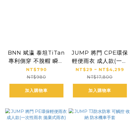
BNN 斌瀛 泰坦TiTan
JUMP 將門 CPE環保
專利側穿 不脫帽 瞬穿
輕便雨衣 成人款(一次
防滲風雨衣 (兩大專利
性雨衣 拋棄式雨衣)
NT$790
NT$29 ~ NT$4,299
設計
NT$980
NT$17,800
加入購物車
加入購物車