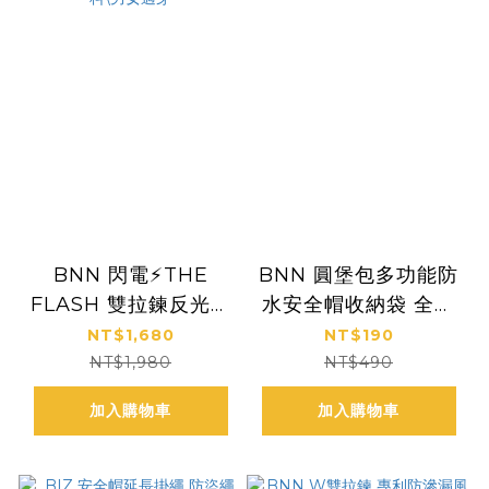
BNN 閃電⚡THE
BNN 圓堡包多功能防
FLASH 雙拉鍊反光防
水安全帽收納袋 全罩
水套裝 台灣製 台灣布
式安全帽袋 購物袋
NT$1,680
NT$190
料\男女適穿
NT$1,980
NT$490
加入購物車
加入購物車