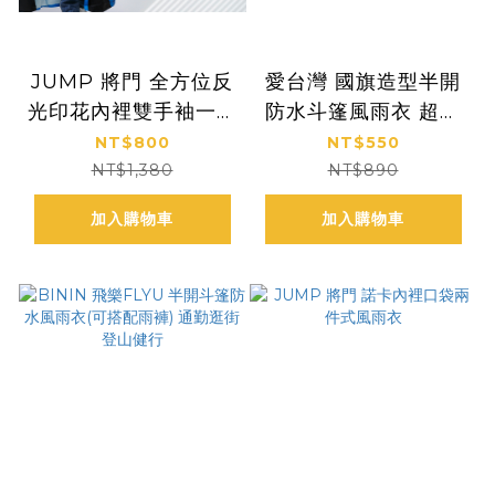
JUMP 將門 全方位反
愛台灣 國旗造型半開
光印花內裡雙手袖一件
防水斗篷風雨衣 超輕
式風雨衣
量 登山健行 通勤(台灣
NT$800
NT$550
嚴選防水布料 不限身
NT$1,380
NT$890
型)
加入購物車
加入購物車