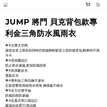
JUMP 將門 貝克背包款專
利金三角防水風雨衣
🌟#立體大空間
讓您在穿上雨衣的同時仍然能夠輕鬆背上您的後背包,騎車時不再
卡卡
🌟#高領圍設計
防止雨水滲漏,更加防風防雨
🌟#高係數反光
寬版反光
🌟#專利金三角拉鍊不滲水
正面迎擊雨滴使雨水滑落 褲擋處不積水
🌟#全方位雙手袖
防風防雨防滲漏
🌟#反蓋式單口袋設計
建議勿放置3C商品喔