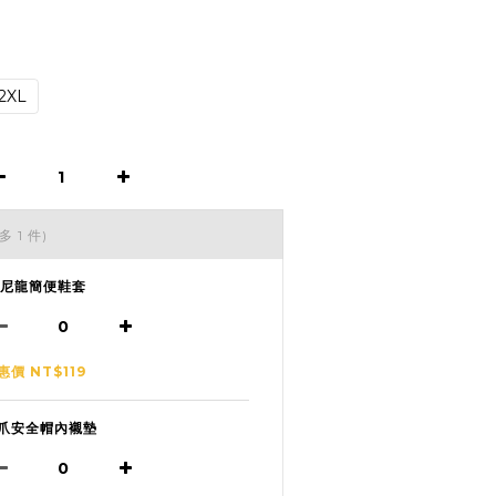
2XL
多 1 件)
1尼龍簡便鞋套
惠價 NT$119
爪安全帽內襯墊