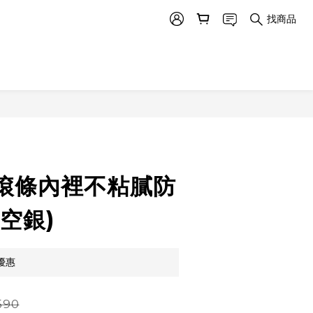
找商品
滾條內裡不粘膩防
空銀)
優惠
590