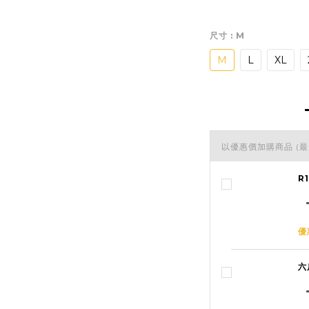
尺寸
: M
M
L
XL
以優惠價加購商品
(最
R
優
六