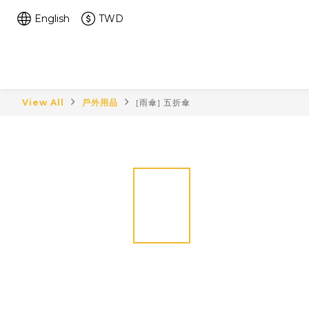
English
TWD
View All
戶外用品
[雨傘] 五折傘