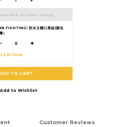
Save More
(At most 1 item(s))
NN FIGHTING! 防水立體口罩組(顏色
機）
ALE NT$168
ADD TO CART
Add to Wishlist
ment
Customer Reviews