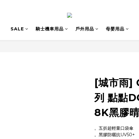
SALE
騎士機車用品
戶外用品
母嬰用品
[城市雨] 
列 點點D
8K黑膠
。五折超輕量口袋傘
。黑膠防曬抗UV50+