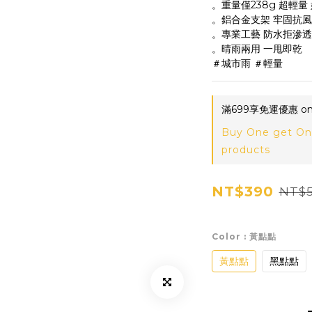
。重量僅238g 超輕量
。鋁合金支架 牢固抗風
。專業工藝 防水拒滲透
。晴雨兩用 一甩即乾
＃城市雨 ＃輕量
滿699享免運優惠 on 
Buy One get On
products
NT$390
NT$
Color
: 黃點點
黃點點
黑點點