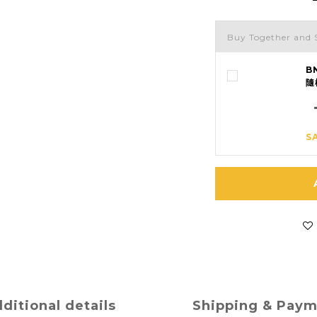
Buy Together and 
B
隨
S
ditional details
Shipping & Pay