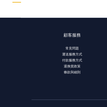
建議手洗, 丟洗衣機配件/布料較容易損耗
用肥皂低刺激性的清潔劑清洗,勿使用漂白水
水溫30度以下
請吊掛陰乾,勿曬太陽
不可丟入烘乾機
顧客服務
不可熨燙,會損壞布料防水層唷
不可用硬刷刷洗
常見問題
運送服務方式
付款服務方式
退換貨政策
良好雨衣的保養方式
條款與細則
穿完後->將雨衣上的水滴稍微甩乾->吊掛式陰乾(勿曬