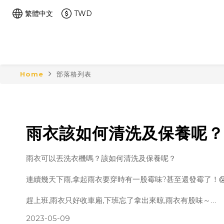
繁體中文
TWD
Home
部落格列表
雨衣該如何清洗及保養呢？
雨衣可以丟洗衣機嗎？該如何清洗及保養呢？
連續幾天下雨,拿起雨衣要穿時有一股霉味?甚至還發霉了！
趕上班,雨衣只好收車廂,下班忘了拿出來晾,雨衣有股味～
2023-05-09
清洗雨衣有幾點,要特別注意唷