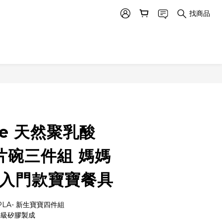
找商品
re 天然聚乳酸
麥片碗三件組 媽媽
 入門款寶寶餐具
PLA- 新生寶寶四件組 
食品級矽膠製成