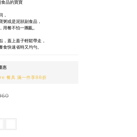
副食品的寶寶
貝，
寶粥或是泥狀副食品，
，用餐不怕一團亂。
點，蓋上蓋子輕鬆帶走，
餐食快速省時又均勻。
優惠
re 餐具 滿一件享88折
860