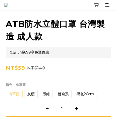
ATB防水立體口罩 台灣製
造 成人款
全店，滿699享免運優惠
NT$59
NT$149
顏色
: 海軍藍
海軍藍
灰藍
墨綠
桃粉系
黑色26cm