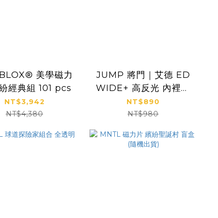
BLOX® 美學磁力
JUMP 將門｜艾德 ED
紛經典組 101 pcs
WIDE+ 高反光 內裡網
一件式風雨衣（男女適
NT$3,942
NT$890
穿）
NT$4,380
NT$980