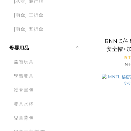
[水壺] 隨行瓶
[雨傘] 三折傘
[雨傘] 五折傘
BNN 3/
母嬰用品
安全帽+
NT
益智玩具
NT
學習餐具
護脊書包
餐具水杯
兒童背包