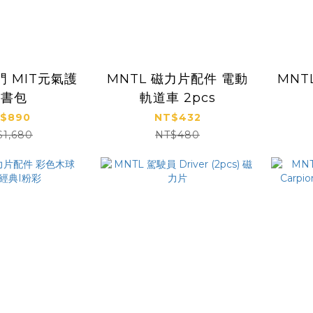
門 MIT元氣護
MNTL 磁力片配件 電動
MNT
脊書包
軌道車 2pcs
$890
NT$432
$1,680
NT$480