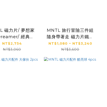
L 磁力片/ 夢想家
MNTL 旅行冒險三件組
reamer/ 經典色/
隨身帶著走 磁力片鐵盒
108pcs
組 童話城堡50pcs 田園
NT$2,754
NT$1,080 ~ NT$3,240
牧場50pcs 霓虹街區
NT$3,060
NT$3,600
50pcs