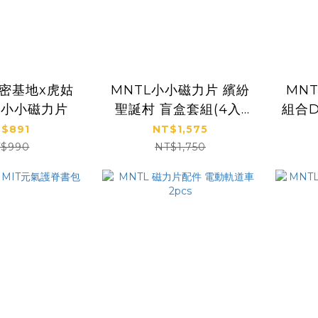
秘密基地x虎姑
MNTL小小磁力片 繽紛
MNT
｜小小磁力片
聖誕村 盲盒套組(4入)
組合D
Christmas Village
$891
NT$1,575
Blind Box
$990
NT$1,750