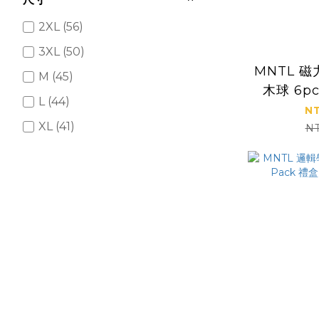
2XL (56)
3XL (50)
MNTL 
M (45)
木球 6p
L (44)
NT
XL (41)
N
4XL (32)
S (20)
5XL (17)
XS (4)
看更多