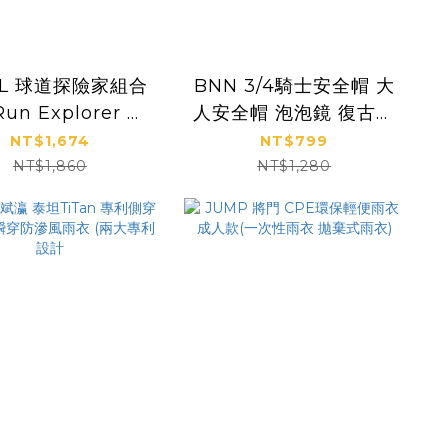
TL 球道探險家組合
BNN 3/4騎士安全帽 大
Run Explorer 磁
人安全帽 泡泡鏡 復古騎
 經典色 粉彩 透明
士帽 台灣製CNS檢驗合
NT$1,674
NT$799
100PCS
格
NT$1,860
NT$1,280