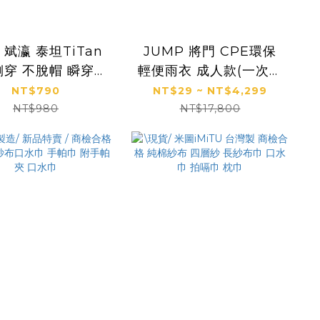
 泰坦TiTan
JUMP 將門 CPE環保
穿 不脫帽 瞬穿防
輕便雨衣 成人款(一次性
滲風雨衣 (兩大專利設計
雨衣 拋棄式雨衣)
NT$790
NT$29 ~ NT$4,299
NT$980
NT$17,800