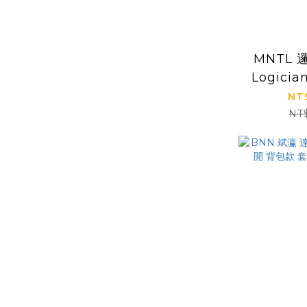
MNTL
Logicia
磁力片
NT
NT