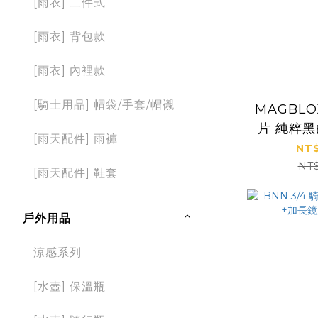
[雨衣] 二件式
[雨衣] 背包款
[雨衣] 內裡款
[騎士用品] 帽袋/手套/帽襯
MAGBL
片 純粹黑白
[雨天配件] 雨褲
NT$
NT
[雨天配件] 鞋套
戶外用品
涼感系列
[水壺] 保溫瓶