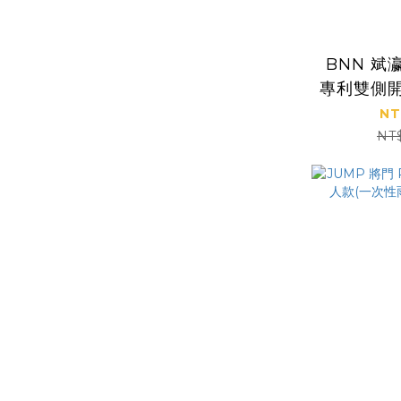
BNN 斌瀛 達克DA
專利雙側開
兩件
NT
NT