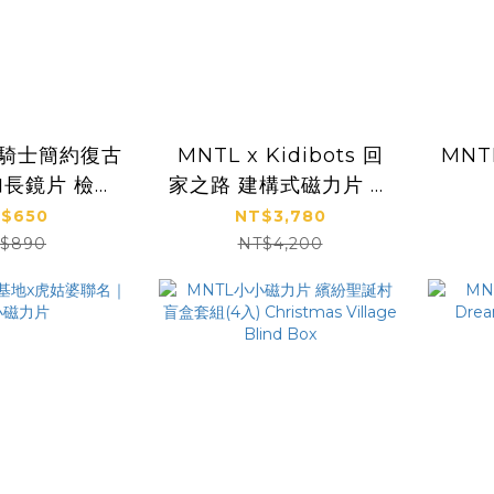
4 騎士簡約復古
MNTL x Kidibots 回
MN
加長鏡片 檢驗
家之路 建構式磁力片 機
合格
器人
$650
NT$3,780
$890
NT$4,200