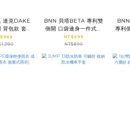
KE
BNN 貝塔BETA 專利雙
BNN 斌瀛
 背包款 套裝
側開 口袋連身一件式風
專利側
式風雨衣
雨衣
$969
NT$699
$1,380
NT$890