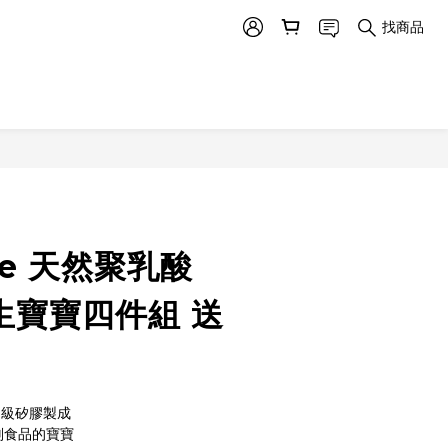
找商品
re 天然聚乳酸
新生寶寶四件組 送
食品級矽膠製成
副食品的寶寶