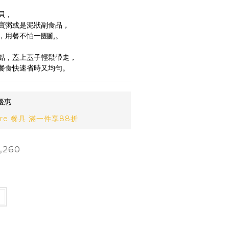
貝，
寶粥或是泥狀副食品，
，用餐不怕一團亂。
點，蓋上蓋子輕鬆帶走，
餐食快速省時又均勻。
優惠
re 餐具 滿一件享88折
,260