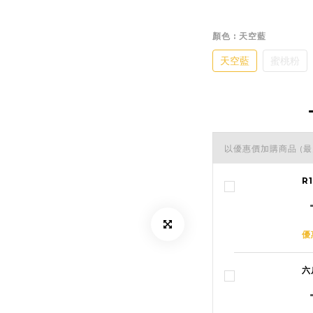
顏色
: 天空藍
天空藍
蜜桃粉
以優惠價加購商品
(最
R
優
六