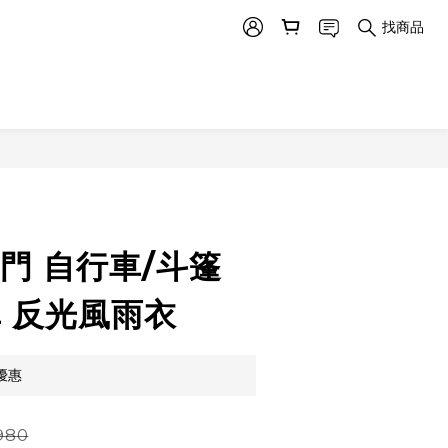
找商品
將門 自行車/斗篷
車 反光風雨衣
優惠
980