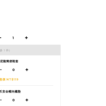
多 1 件)
1尼龍簡便鞋套
惠價 NT$119
爪安全帽內襯墊