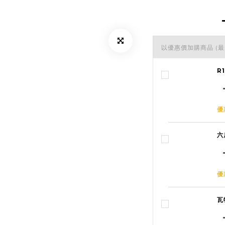
以優惠價加購商品
(最
R
優
六
優
瓦