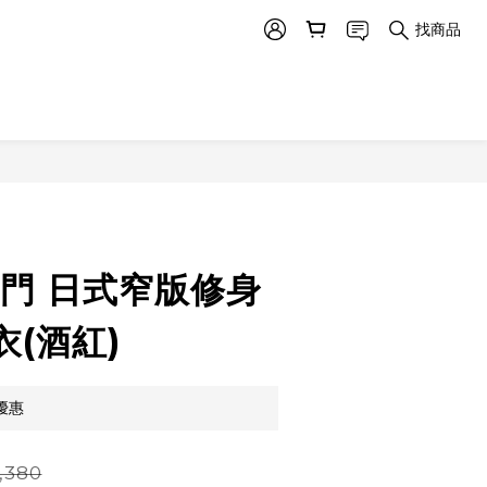
找商品
將門 日式窄版修身
(酒紅)
優惠
,380