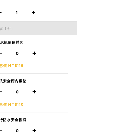
多 1 件)
1尼龍簡便鞋套
惠價 NT$119
爪安全帽內襯墊
惠價 NT$110
特防水安全帽袋