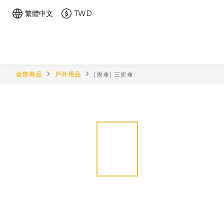
繁體中文
TWD
全部商品
戶外用品
[雨傘] 三折傘