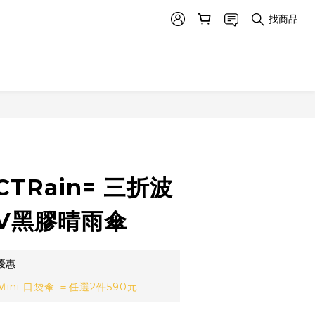
找商品
CTRain= 三折波
UV黑膠晴雨傘
優惠
ini 口袋傘 ＝任選2件590元