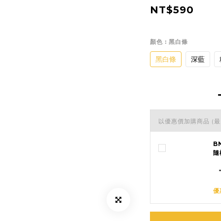
NT$590
顏色
: 黑白條
黑白條
深藍
以優惠價加購商品
(最
B
隨
優