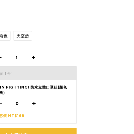
粉色
天空藍
多 1 件)
NN FIGHTING! 防水立體口罩組(顏色
機）
惠價 NT$168