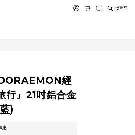
找商品
DORAEMON經
旅行』21吋鋁合金
藍)
優惠