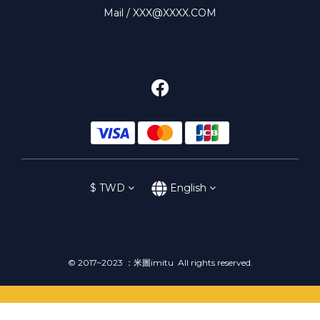
Mail / XXX@XXXX.COM
$
TWD
English
© 2017~2023 ：米圖imitu All rights reserved.