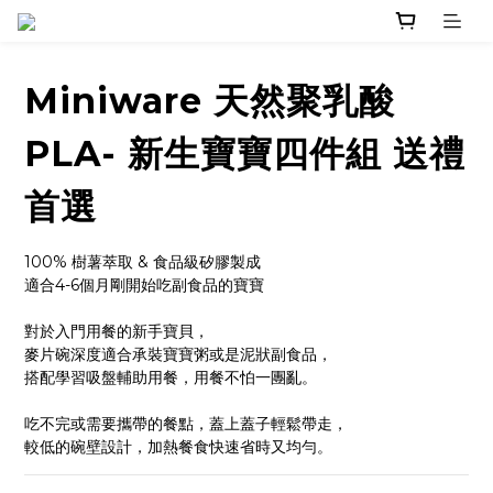
Miniware 天然聚乳酸
PLA- 新生寶寶四件組 送禮
首選
100% 樹薯萃取 & 食品級矽膠製成
適合4-6個月剛開始吃副食品的寶寶
對於入門用餐的新手寶貝，
麥片碗深度適合承裝寶寶粥或是泥狀副食品，
搭配學習吸盤輔助用餐，用餐不怕一團亂。
吃不完或需要攜帶的餐點，蓋上蓋子輕鬆帶走，
較低的碗壁設計，加熱餐食快速省時又均勻。