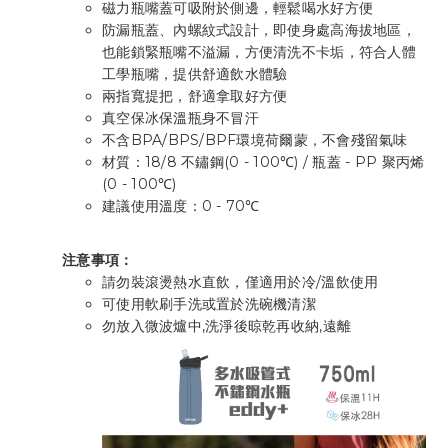
磁力瓶嘴蓋可吸附於側邊，輕鬆喝水好方便
防漏瓶蓋、內螺紋式設計，即使身處高海拔地區，
也能鎖緊瓶嘴不溢漏，方便清洗不卡垢，符合人體
工學瓶嘴，提供舒適飲水體驗
兩指寬提把，舒適拿取好方便
真空保冰保溫瓶身不冒汗
不含BPA/BPS/BPF環境荷爾蒙，不會殘留氣味
材質：18/8 不鏽鋼(0 - 100℃) / 瓶蓋 - PP 聚丙烯
(0 - 100℃)
建議使用溫度：0 - 70℃
注意事項：
請勿裝滾燙熱水直飲，僅適用於冷/溫飲使用
可使用軟刷手洗或置於洗碗機清潔
勿放入微波爐中,洗淨後晾乾再收納,遠離