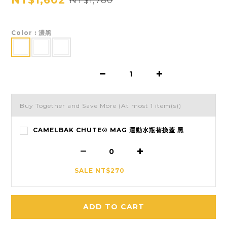
NT$1,602
Color
: 濃黑
Buy Together and Save More
(At most 1 item(s))
CAMELBAK CHUTE® MAG 運動水瓶替換蓋 黑
SALE NT$270
ADD TO CART