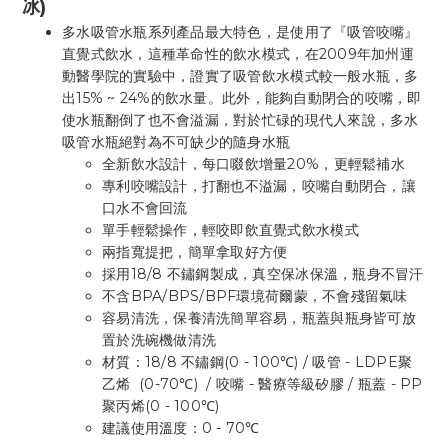
冰)
多水吸管水瓶系列產品最大特色，是使用了『吸管咬嘴』
直覺式飲水，這種革命性的飲水模式，在2009年加州運
動醫學院的實驗中，證實了吸管飲水模式較一般水瓶，多
出15% ~ 24%的飲水量。此外，能夠自動閉合的咬嘴，即
使水瓶翻倒了也不會溢漏，對於忙碌的現代人來說，多水
吸管水瓶絕對為不可缺少的隨身水瓶
全新飲水設計，每口啜飲增量20%，更輕鬆補水
專利咬嘴設計，打翻也不溢漏，咬嘴自動閉合，讓
口水不會回流
單手輕鬆操作，輕咬即飲直覺式飲水模式
兩指寬提把，簡單拿取好方便
採用18/8 不鏽鋼製成，真空保冰保溫，瓶身不冒汗
不含BPA/BPS/BPF環境荷爾蒙，不會殘留氣味
容易清洗，保養清洗簡單容易，瓶蓋與瓶身皆可放
置於洗碗機做清洗
材質：18/8 不鏽鋼(0 - 100℃) / 吸管 - LDPE聚
乙烯 (0-70℃) / 咬嘴 - 醫療等級矽膠 / 瓶蓋 - PP
聚丙烯(0 - 100℃)
建議使用溫度：0 - 70℃