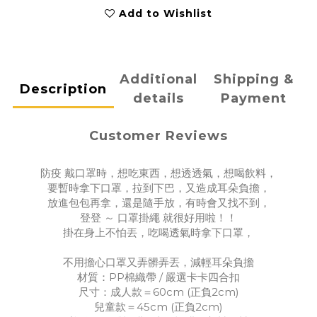
Add to Wishlist
Additional
Shipping &
Description
details
Payment
Customer Reviews
防疫 戴口罩時，想吃東西，想透透氣，想喝飲料，
要暫時拿下口罩，拉到下巴，又造成耳朵負擔，
放進包包再拿，還是隨手放，有時會又找不到，
登登 ～ 口罩掛繩 就很好用啦！！
掛在身上不怕丟，吃喝透氣時拿下口罩，
不用擔心口罩又弄髒弄丟，減輕耳朵負擔
材質：PP棉織帶 / 嚴選卡卡四合扣
尺寸：成人款＝60cm (正負2cm)
兒童款＝45cm (正負2cm)