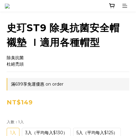
史玎ST9 除臭抗菌安全帽
襯墊 Ｉ適用各種帽型
除臭抗菌
杜絕禿頭
滿699享免運優惠 on order
NT$149
入數
: 1入
1入
3入（平均每入$130）
5入（平均每入$125）