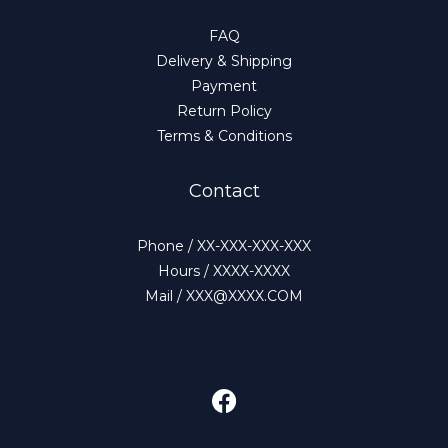
FAQ
Delivery & Shipping
Payment
Return Policy
Terms & Conditions
Contact
Phone / XX-XXX-XXX-XXX
Hours / XXXX-XXXX
Mail / XXX@XXXX.COM