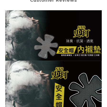
Customer Reviews